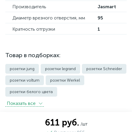
Производитель
Jasmart
Диаметр врезного отверстия, мм
95
Кратность отгрузки
1
Товар в подборках:
розетки jung
розетки legrand
розетки Schneider
розетки voltum
розетки Werkel
розетки белого цвета
Показать всe
розетки с защитой от влаги IP44 и выше
розетки черного цвета
уличные розетки
611 руб.
/шт