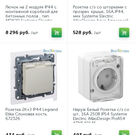
Лючок на 2 модуля IP44 с
Розетка с/з со шторками с
монтажной коробкой для
прозрач. крышк, 16А,IP44,
бетонных полов , тип
мех Systeme Electric
MDK20 Systeme Elecrtic
AtlasDesign Aqua Алюминий
MultiDesk MDK20202MBC
ATN440346
8 296 руб.
528 руб.
/шт
/шт
Розетка 2К+З IP44 Legrand
Наруж Белый Розетка с/з со
Etika Слоновая кость
шт., 16А 250B IP54 Systeme
672326
Electric AtlasDesign Profi54
ATN540145
434 руб.
493 руб.