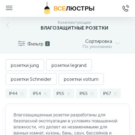
ВСЕ
ЛЮСТРЫ
Комплектующие
ВЛАГОЗАЩИТНЫЕ РОЗЕТКИ
Сортировка
Фильтр
1
По умолчанию
розетки jung
розетки legrand
розетки Schneider
розетки voltum
розетки черного цвета
уличные розетки
IP44
IP54
IP55
IP65
IP67
Влагозащищенные розетки разработаны для
безопасной эксплуатации в условиях повышенной
влажности, что делает их незаменимыми для
ванных комнат, кухонь, бань, саун, бассейнов и