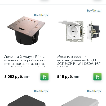
Лючок на 2 модуля IP44 с
Механизм розетки
монтажной коробкой для
влагозащищённый Arlight
стены, фальшпола, стола,
SCT-MCP-PL-WH (250V, 16A)
тип MDK20 Systeme Elecrtic
043745
MultiDesk Медь
MDK20102CA
8 052 руб.
545 руб.
/шт
/шт