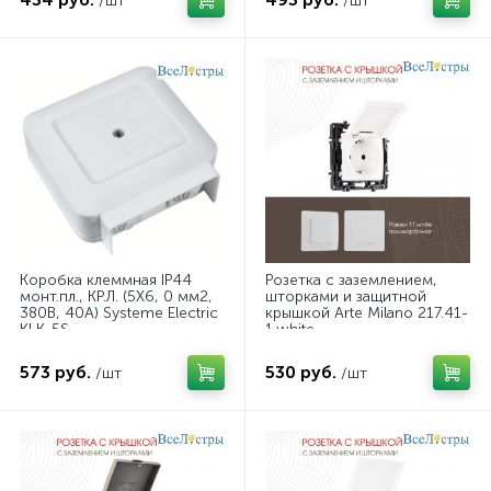
/шт
/шт
Коробка клеммная IP44
Розетка с заземлением,
монт.пл., КР.Л. (5Х6, 0 мм2,
шторками и защитной
380В, 40А) Systeme Electric
крышкой Arte Milano 217.41-
KLK-5S
1.white
573 руб.
530 руб.
/шт
/шт