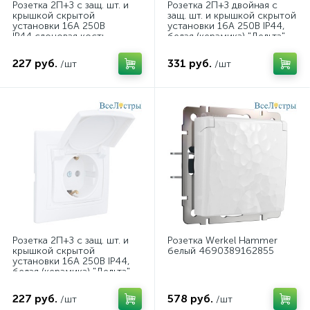
Розетка 2П+З с защ. шт. и
Розетка 2П+З двойная с
крышкой скрытой
защ. шт. и крышкой скрытой
установки 16А 250В
установки 16А 250В IP44,
IP44,слоновая кость
белая (керамика) "Дельта"
(керамика) "Дельта" 477273
477224
227 руб.
331 руб.
/шт
/шт
Розетка 2П+З с защ. шт. и
Розетка Werkel Hammer
крышкой скрытой
белый 4690389162855
установки 16А 250В IP44,
белая (керамика) "Дельта"
General 477223
227 руб.
578 руб.
/шт
/шт