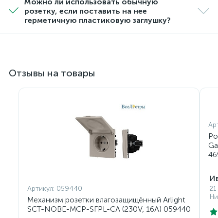
Можно ли использовать обычную
розетку, если поставить на нее
герметичную пластиковую заглушку?
Отзывы на товары
Ар
Ро
Ga
46
И
Артикул:
059440
21
Ни
Механизм розетки влагозащищённый Arlight
SCT-NOBE-MCP-SFPL-CA (230V, 16A) 059440