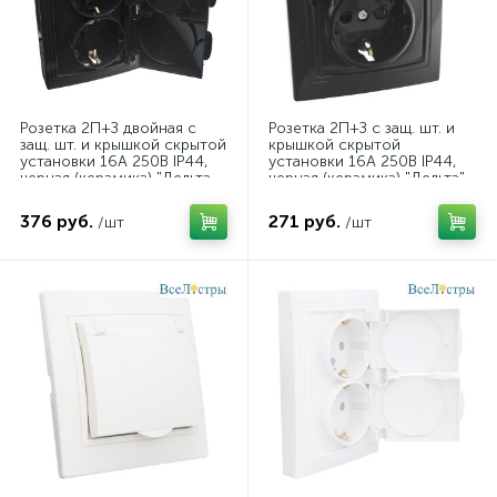
Розетка 2П+З двойная с
Розетка 2П+З с защ. шт. и
защ. шт. и крышкой скрытой
крышкой скрытой
установки 16А 250В IP44,
установки 16А 250В IP44,
черная (керамика) "Дельта
черная (керамика) "Дельта"
477324
Genera 477323
376 руб.
271 руб.
/шт
/шт