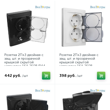
Розетка 2П+З двойная с
Розетка 2П+З двойная с
защ. шт. и прозрачной
защ. шт. и прозрачной
крышкой скрытой
крышкой скрытой
установки 16А 250В IP44,
установки 16А 250В
черная (керами 477375
IP44,слоновая кость 477295
442 руб.
398 руб.
/шт
/шт