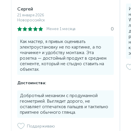
Сергей
И
н
21 января 2026
W
Новороссийск
л
0
Менее 1 месяца
д
р
Как мастер, я привык оценивать
н
электроустановку не по картинке, а по
к
«начинке» и удобству монтажа. Эта
э
розетка — достойный продукт в среднем
сегменте, который не стыдно ставить на
объектах.
Достоинства:
Добротный механизм с продуманной
геометрией. Выглядит дорого, не
оставляет отпечатков пальцев и тактильно
приятнее обычного глянца.
Поддерживаю