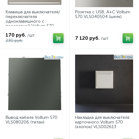
Клавиша для выключателя/
Розетка с USB, A+C Voltum
переключателя
S70 VLS040504 (шелк)
одноклавишного с
подсветкой Voltum S70
(кашемир) VLS000203
170 руб.
/шт
7 120 руб.
/шт
230 руб.
Вывод кабеля Voltum S70
Накладка для выключателя
VLS080206 (титан)
карточного Voltum S70
(хлопок) VLS002613