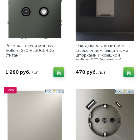
Розетка телевизионная
Накладка для розетки с
Voltum S70 VLS060406
заземлением, защитными
(титан)
шторками и крышкой
Voltum S70 (капучино)
VLS000814
1 280 руб.
470 руб.
/шт
/шт
-26%