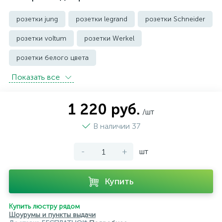
розетки jung
розетки legrand
розетки Schneider
розетки voltum
розетки Werkel
розетки белого цвета
Показать всe
розетки с защитой от влаги IP44 и выше
розетки черного цвета
уличные розетки
1 220 руб.
/шт
В наличии 37
-
+
шт
Купить
Купить люстру рядом
Шоурумы и пункты выдачи