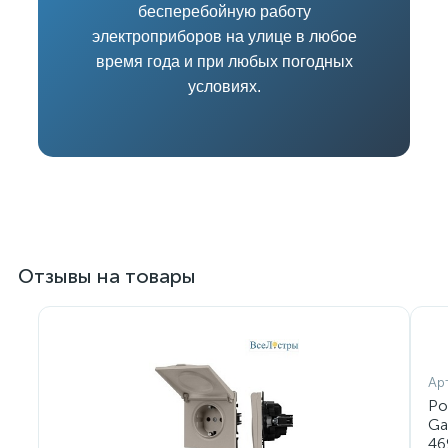
бесперебойную работу
электроприборов на улице в любое
время года и при любых погодных
условиях.
Отзывы на товары
Ар
Ро
Ga
46