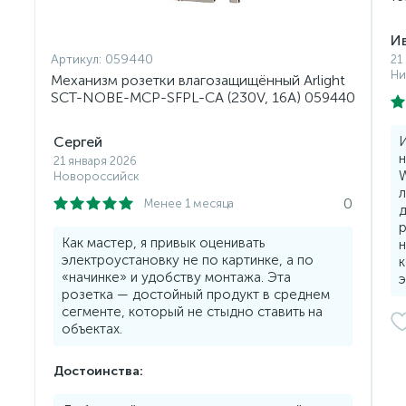
И
Артикул:
059440
21
Ни
Механизм розетки влагозащищённый Arlight
SCT-NOBE-MCP-SFPL-CA (230V, 16A) 059440
Сергей
И
н
21 января 2026
W
Новороссийск
л
0
Менее 1 месяца
д
р
Как мастер, я привык оценивать
н
электроустановку не по картинке, а по
к
«начинке» и удобству монтажа. Эта
э
розетка — достойный продукт в среднем
сегменте, который не стыдно ставить на
объектах.
Достоинства: