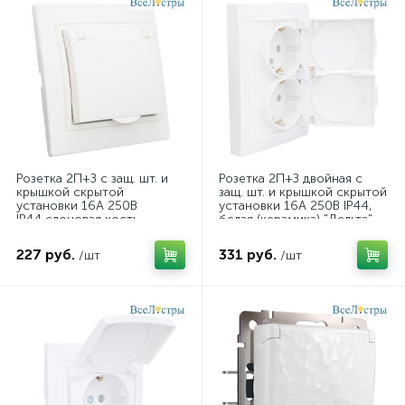
Розетка 2П+З с защ. шт. и
Розетка 2П+З двойная с
крышкой скрытой
защ. шт. и крышкой скрытой
установки 16А 250В
установки 16А 250В IP44,
IP44,слоновая кость
белая (керамика) "Дельта"
(керамика) "Дельта" 477273
477224
227 руб.
331 руб.
/шт
/шт