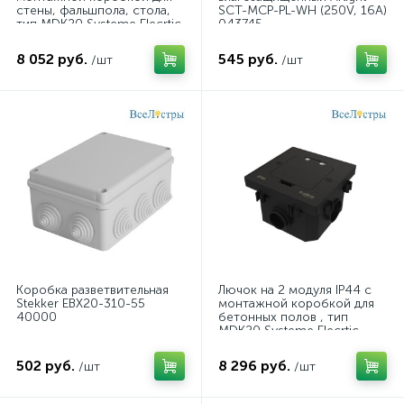
стены, фальшпола, стола,
SCT-MCP-PL-WH (250V, 16A)
тип MDK20 Systeme Elecrtic
043745
MultiDesk Медь
MDK20102CA
8 052 руб.
545 руб.
/шт
/шт
Коробка разветвительная
Лючок на 2 модуля IP44 с
Stekker EBX20-310-55
монтажной коробкой для
40000
бетонных полов , тип
MDK20 Systeme Elecrtic
MultiDesk MDK20202MBC
502 руб.
8 296 руб.
/шт
/шт