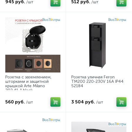
945 руб.
512 руб.
/шт
/шт
Розетка с заземлением,
Розетка уличная Feron
шторками и защитной
TM200 220-230V 16A IP44
крышкой Arte Milano
52184
202.41-1.black
560 руб.
3 504 руб.
/шт
/шт