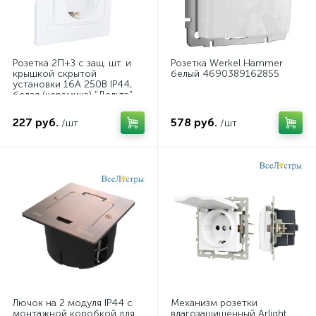
Розетка 2П+З с защ. шт. и
Розетка Werkel Hammer
крышкой скрытой
белый 4690389162855
установки 16А 250В IP44,
белая (керамика) "Дельта"
General 477223
227 руб.
578 руб.
/шт
/шт
Лючок на 2 модуля IP44 с
Механизм розетки
монтажной коробкой для
влагозащищённый Arlight