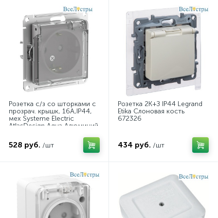
Розетка с/з со шторками с
Розетка 2К+З IP44 Legrand
прозрач. крышк, 16А,IP44,
Etika Слоновая кость
мех Systeme Electric
672326
AtlasDesign Aqua Алюминий
ATN440346
528 руб.
434 руб.
/шт
/шт