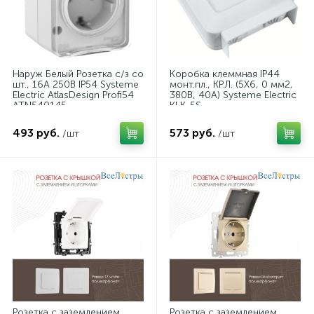
Наруж Белый Розетка с/з со
Коробка клеммная IP44
шт., 16А 250B IP54 Systeme
монт.пл., КР.Л. (5Х6, 0 мм2,
Electric AtlasDesign Profi54
380В, 40А) Systeme Electric
ATN540145
KLK-5S
493 руб.
573 руб.
/шт
/шт
Розетка с заземлением,
Розетка с заземлением,