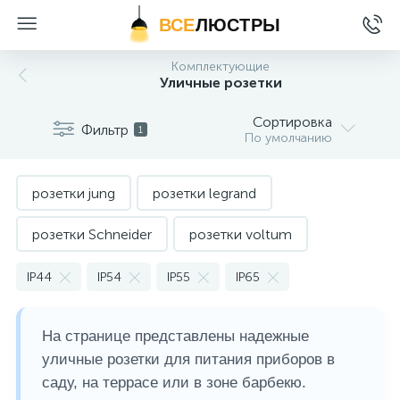
ВСЕ
ЛЮСТРЫ
Комплектующие
Уличные розетки
Сортировка
Фильтр
1
По умолчанию
розетки jung
розетки legrand
розетки Schneider
розетки voltum
розетки черного цвета
уличные розетки
IP44
IP54
IP55
IP65
На странице представлены надежные
уличные розетки для питания приборов в
саду, на террасе или в зоне барбекю.