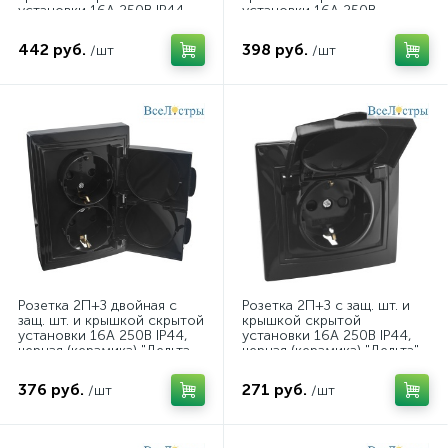
установки 16А 250В IP44,
установки 16А 250В
черная (керами 477375
IP44,слоновая кость 477295
442 руб.
398 руб.
/шт
/шт
Розетка 2П+З двойная с
Розетка 2П+З с защ. шт. и
защ. шт. и крышкой скрытой
крышкой скрытой
установки 16А 250В IP44,
установки 16А 250В IP44,
черная (керамика) "Дельта
черная (керамика) "Дельта"
477324
Genera 477323
376 руб.
271 руб.
/шт
/шт