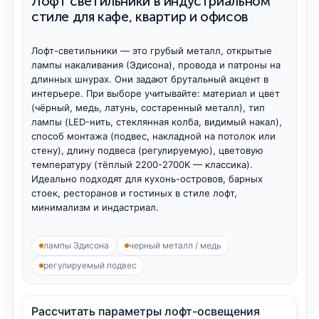
Лофт светильники в индустриальном
светодиодные светильники для ванной комнаты
стиле для кафе, квартир и офисов
Лофт-светильники — это грубый металл, открытые
лампы накаливания (Эдисона), провода и патроны на
длинных шнурах. Они задают брутальный акцент в
интерьере. При выборе учитывайте: материал и цвет
(чёрный, медь, латунь, состаренный металл), тип
лампы (LED-нить, стеклянная колба, видимый накал),
способ монтажа (подвес, накладной на потолок или
стену), длину подвеса (регулируемую), цветовую
температуру (тёплый 2200-2700K — классика).
Идеально подходят для кухонь-островов, барных
стоек, ресторанов и гостиных в стиле лофт,
минимализм и индастриал.
лампы Эдисона
черный металл / медь
регулируемый подвес
Рассчитать параметры лофт-освещения