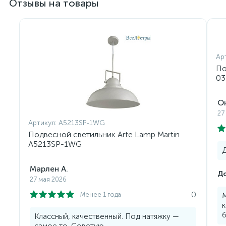
Отзывы на товары
Ар
По
03
О
27
Артикул:
A5213SP-1WG
Подвесной светильник Arte Lamp Martin
A5213SP-1WG
Д
Марлен А.
До
27 мая 2026
0
Менее 1 года
М
к
Классный, качественный. Под натяжку —
самое то. Советую