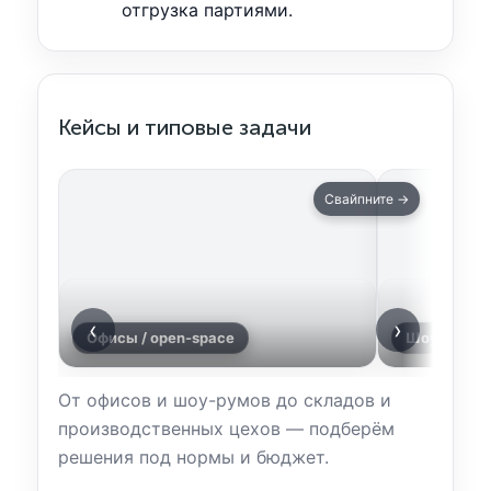
отгрузка партиями.
Кейсы и типовые задачи
Свайпните →
‹
›
Офисы / open-space
Шоу-румы 
От офисов и шоу-румов до складов и
производственных цехов — подберём
решения под нормы и бюджет.