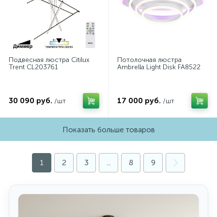
Подвесная люстра Citilux
Потолочная люстра
Trent CL203761
Ambrella Light Disk FA8522
30 090 руб.
17 000 руб.
/шт
/шт
Показать больше товаров
1
2
3
...
8
9