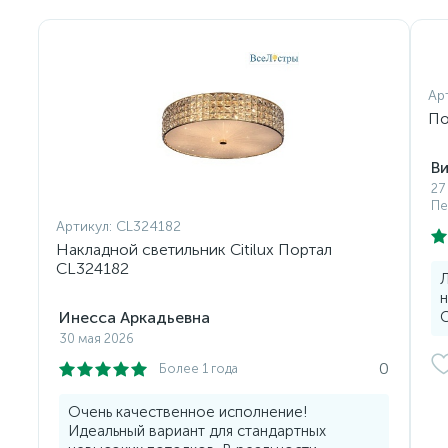
Ар
По
В
27
Пе
Артикул:
CL324182
Накладной светильник Citilux Портал
CL324182
Л
н
Инесса Аркадьевна
C
30 мая 2026
0
Более 1 года
Очень качественное исполнение!
Идеальный вариант для стандартных