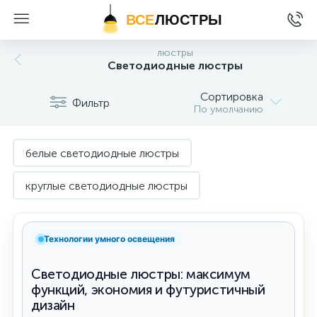
ВСЕ
ЛЮСТРЫ
люстры
Светодиодные люстры
Сортировка
Фильтр
По умолчанию
белые светодиодные люстры
круглые светодиодные люстры
светодиодные люстры Citilux
Технологии умного освещения
светодиодные люстры для натяжных потолков
Светодиодные люстры: максимум
светодиодные люстры с пультом ДУ
функций, экономия и футуристичный
дизайн