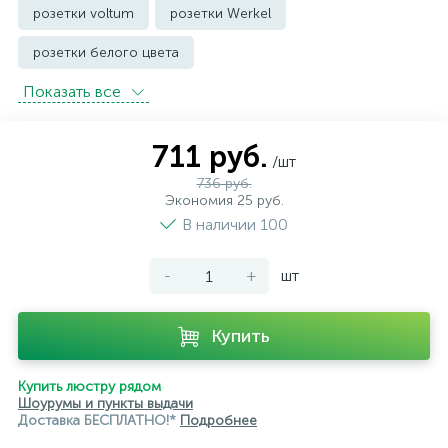
розетки voltum
розетки Werkel
розетки белого цвета
Показать всe
розетки с защитой от влаги IP44 и выше
розетки черного цвета
уличные розетки
711 руб.
/шт
736 руб.
Экономия 25 руб.
В наличии 100
-
+
шт
Купить
Купить люстру рядом
Шоурумы и пункты выдачи
Доставка БЕСПЛАТНО!*
Подробнее