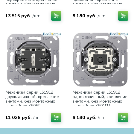
винтами, без монтажных
винтами, без монтажных
лапок Jung K507EU
лапок Jung K506EU
13 515 руб.
8 180 руб.
/шт
/шт
Механизм серии LS1912
Механизм серии LS1912
двухклавишный, крепление
одноклавишный, крепление
винтами, без монтажных
винтами, без монтажных
лапок Jung K505EU
лапок Jung K501EU
11 028 руб.
8 180 руб.
/шт
/шт