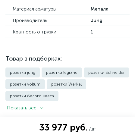
Материал арматуры
Металл
Производитель
Jung
Кратность отгрузки
1
Товар в подборках:
розетки jung
розетки legrand
розетки Schneider
розетки voltum
розетки Werkel
розетки белого цвета
Показать всe
розетки с защитой от влаги IP44 и выше
розетки черного цвета
уличные розетки
33 977 руб.
/шт