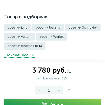
Товар в подборках:
розетки jung
розетки legrand
розетки Schneider
розетки voltum
розетки Werkel
розетки белого цвета
Показать всe
розетки с защитой от влаги IP44 и выше
розетки черного цвета
уличные розетки
3 780 руб.
/шт
В наличии 319
-
+
шт
Купить