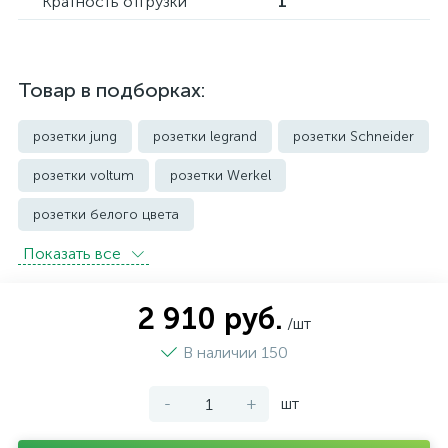
Кратность отгрузки
1
Товар в подборках:
розетки jung
розетки legrand
розетки Schneider
розетки voltum
розетки Werkel
розетки белого цвета
Показать всe
розетки с защитой от влаги IP44 и выше
розетки черного цвета
уличные розетки
2 910 руб.
/шт
В наличии 150
-
+
шт