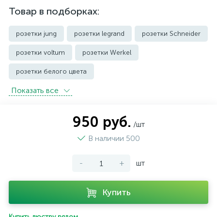
Товар в подборках:
розетки jung
розетки legrand
розетки Schneider
розетки voltum
розетки Werkel
розетки белого цвета
Показать всe
розетки с защитой от влаги IP44 и выше
розетки черного цвета
уличные розетки
950 руб.
/шт
В наличии 500
-
+
шт
Купить
Купить люстру рядом