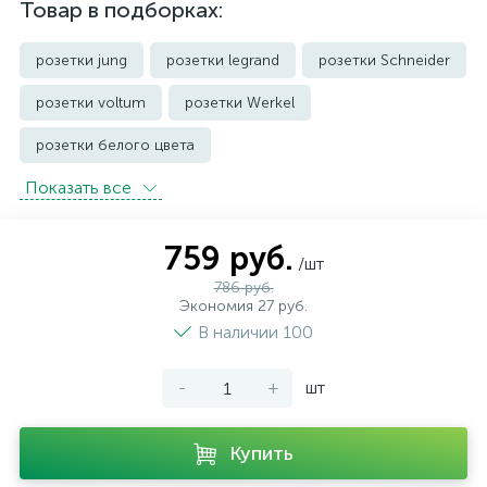
Товар в подборках:
розетки jung
розетки legrand
розетки Schneider
розетки voltum
розетки Werkel
розетки белого цвета
Показать всe
розетки с защитой от влаги IP44 и выше
розетки черного цвета
уличные розетки
759 руб.
/шт
786 руб.
Экономия 27 руб.
В наличии 100
-
+
шт
Купить