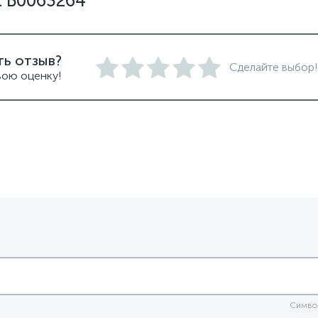
1 Б0063264
ть отзыв?
Сделайте выбор!
вою оценку!
Симво