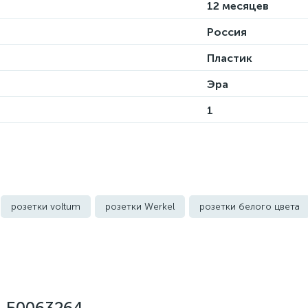
12 месяцев
Россия
Пластик
Эра
1
розетки voltum
розетки Werkel
розетки белого цвета
го цвета
уличные розетки