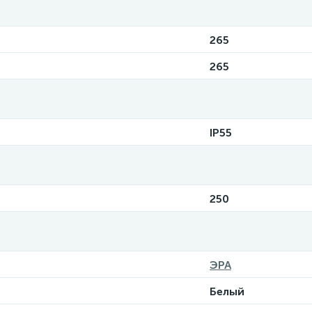
265
265
IP55
250
ЭРА
Белый