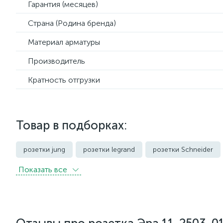
Гарантия (месяцев)
Страна (Родина бренда)
Материал арматуры
Производитель
Кратность отгрузки
Товар в подборках:
розетки jung
розетки legrand
розетки Schneider
Показать всe
розетки с защитой от влаги IP44 и выше
розетки черно