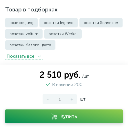
Товар в подборках:
розетки jung
розетки legrand
розетки Schneider
розетки voltum
розетки Werkel
розетки белого цвета
Показать всe
розетки с защитой от влаги IP44 и выше
розетки черного цвета
уличные розетки
2 510 руб.
/шт
В наличии 200
-
+
шт
Купить