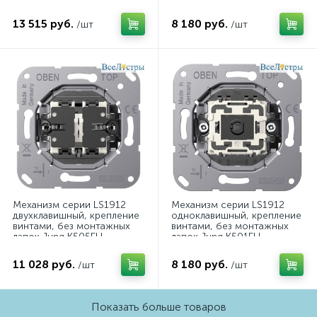
лапок Jung K507EU
лапок Jung K506EU
13 515 руб.
8 180 руб.
/шт
/шт
Механизм серии LS1912
Механизм серии LS1912
двухклавишный, крепление
одноклавишный, крепление
винтами, без монтажных
винтами, без монтажных
лапок Jung K505EU
лапок Jung K501EU
11 028 руб.
8 180 руб.
/шт
/шт
Показать больше товаров