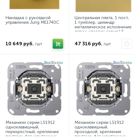
Накладка с рукоядкой
Центральная плата, 1 пост,
управления Jung ME1740C
1 тумблер, цилиндр
металлическое исполнение
латунь классик серия LS
Jung ME12-0CR25
10 649 руб.
47 316 руб.
/шт
/шт
Механизм серии LS1912
Механизм серии LS1912
одноклавишный,
одноклавишный,
перекрестный, крепление
проходной, крепление
винтами, без монтажных
винтами, без монтажных