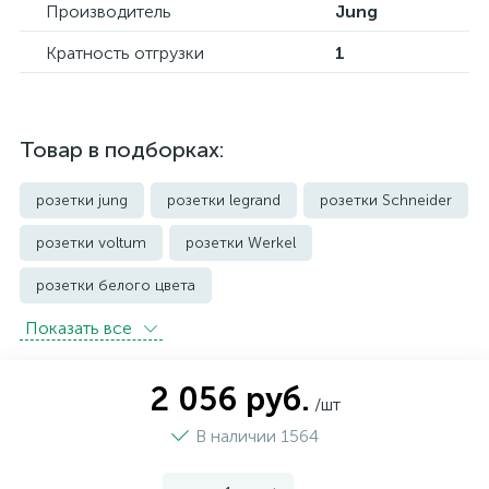
Производитель
Jung
Кратность отгрузки
1
Товар в подборках:
розетки jung
розетки legrand
розетки Schneider
розетки voltum
розетки Werkel
розетки белого цвета
Показать всe
розетки с защитой от влаги IP44 и выше
розетки черного цвета
уличные розетки
2 056 руб.
/шт
В наличии 1564