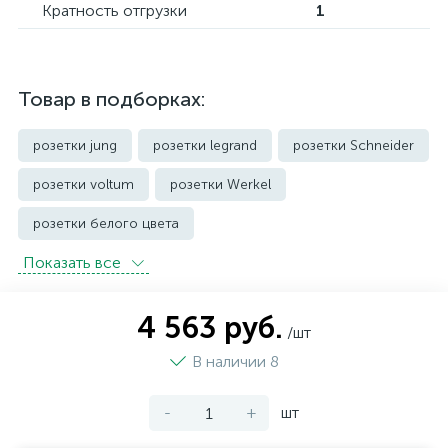
Кратность отгрузки
1
Товар в подборках:
розетки jung
розетки legrand
розетки Schneider
розетки voltum
розетки Werkel
розетки белого цвета
Показать всe
розетки с защитой от влаги IP44 и выше
розетки черного цвета
уличные розетки
4 563 руб.
/шт
В наличии 8
-
+
шт