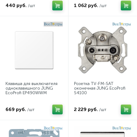
440 руб.
1 062 руб.
/шт
/шт
Клавиша для выключателя
Розетка TV-FM-SAT
одноклавишного JUNG
оконечная JUNG EcoProfi
EcoProfi EP490WWM
S4100
669 руб.
2 229 руб.
/шт
/шт