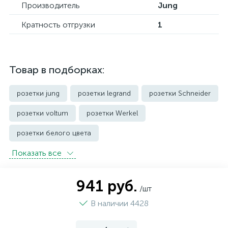
Производитель
Jung
Кратность отгрузки
1
Товар в подборках:
розетки jung
розетки legrand
розетки Schneider
розетки voltum
розетки Werkel
розетки белого цвета
Показать всe
розетки с защитой от влаги IP44 и выше
розетки черного цвета
уличные розетки
941 руб.
/шт
В наличии 4428