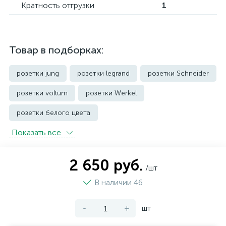
Кратность отгрузки
1
Товар в подборках:
розетки jung
розетки legrand
розетки Schneider
розетки voltum
розетки Werkel
розетки белого цвета
Показать всe
розетки с защитой от влаги IP44 и выше
розетки черного цвета
уличные розетки
2 650 руб.
/шт
В наличии 46
-
+
шт