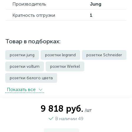
Производитель
Jung
Кратность отгрузки
1
Товар в подборках:
розетки jung
розетки legrand
розетки Schneider
розетки voltum
розетки Werkel
розетки белого цвета
Показать всe
розетки с защитой от влаги IP44 и выше
розетки черного цвета
уличные розетки
9 818 руб.
/шт
В наличии 49