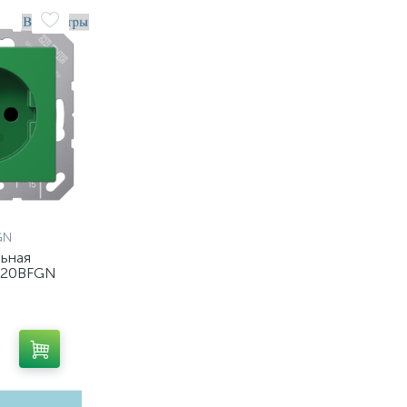
GN
льная
520BFGN