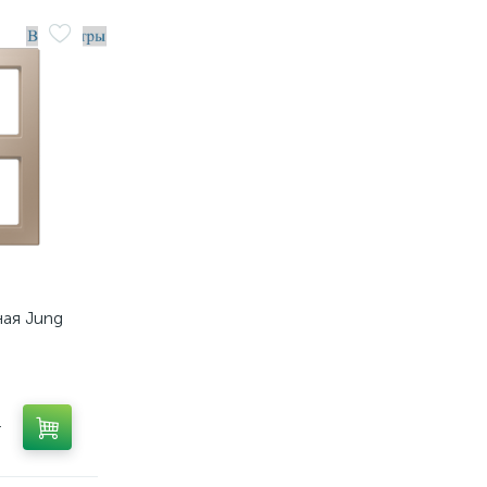
ая Jung
т