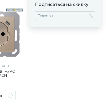
Подписаться на скидку
5CACH
B Typ AC
CACH
шт