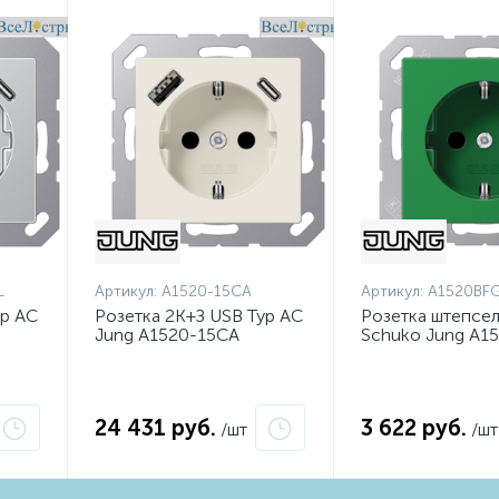
L
Артикул:
A1520-15CA
Артикул:
A1520BF
yp AC
Розетка 2K+З USB Typ AC
Розетка штепсе
Jung A1520-15CA
Schuko Jung A1
24 431 руб.
3 622 руб.
/шт
/шт