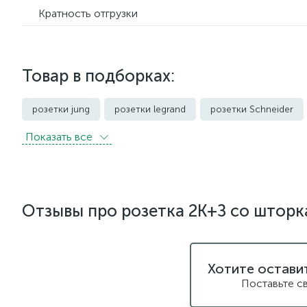
Кратность отгрузки
Товар в подборках:
розетки jung
розетки legrand
розетки Schneider
Показать всe
розетки с защитой от влаги IP44 и выше
розетки черно
Отзывы про розетка 2K+З cо штор
Хотите остави
Поставьте с