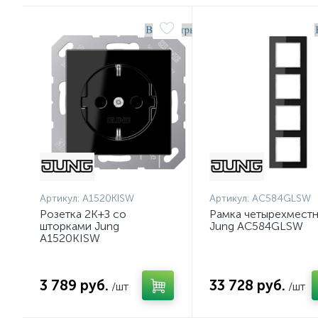
Артикул:
A1520KISW
Артикул:
AC584GLSW
Розетка 2K+З со
Рамка четырехместн
шторками Jung
Jung AC584GLSW
A1520KISW
3 789 руб.
33 728 руб.
/шт
/шт