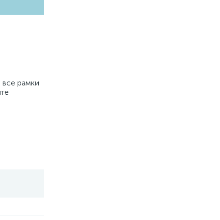
е все рамки
ите