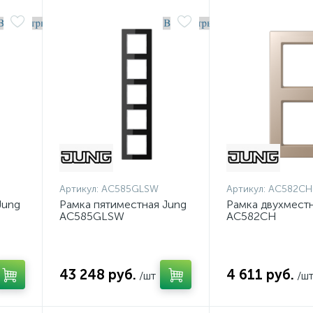
Артикул:
AC585GLSW
Артикул:
AC582CH
Jung
Рамка пятиместная Jung
Рамка двухместн
AC585GLSW
AC582CH
43 248 руб.
4 611 руб.
/шт
/ш