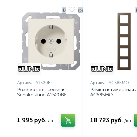
Артикул:
A1520BF
Артикул:
AC585MO
Розетка штепсельная
Рамка пятиместная 
Schuko Jung A1520BF
AC585MO
1 995 руб.
18 723 руб.
/шт
/шт