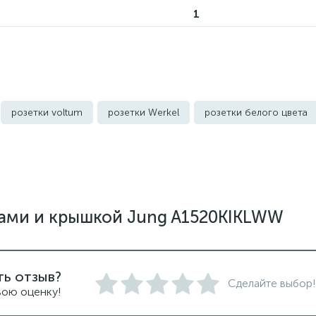
1
розетки voltum
розетки Werkel
розетки белого цвета
го цвета
уличные розетки
ками и крышкой Jung A1520KIKLWW
ть отзыв?
Сделайте выбор!
вою оценку!