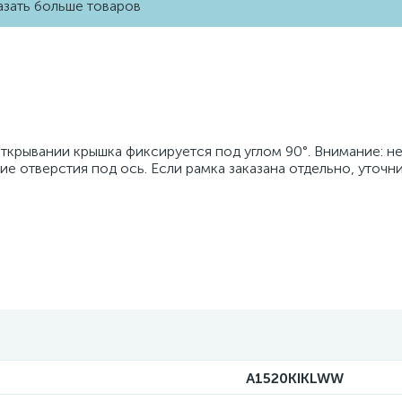
зать больше товаров
 открывании крышка фиксируется под углом 90°. Внимание: н
е отверстия под ось. Если рамка заказана отдельно, уточн
A1520KIKLWW