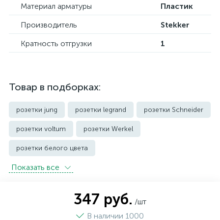
Материал арматуры
Пластик
Производитель
Stekker
Кратность отгрузки
1
Товар в подборках:
розетки jung
розетки legrand
розетки Schneider
розетки voltum
розетки Werkel
розетки белого цвета
Показать всe
розетки с защитой от влаги IP44 и выше
розетки черного цвета
уличные розетки
347 руб.
/шт
В наличии 1000