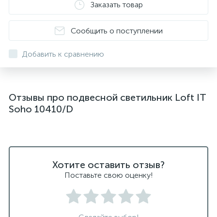
Заказать товар
подвесные светильники над барной стойкой
подвесные светильники над столом
Сообщить о поступлении
подвесные светлильники LED
Добавить к сравнению
подвесные светодиодные Kink Light
подвесные черные светодиодные светильники
Отзывы про подвесной светильник Loft IT
светильники дизайнерские из Италии
Soho 10410/D
светильники для ванной комнаты
светильники над рабочей поверхностью
светильники подвесные белые
Хотите оставить отзыв?
светодиодные светильники для ванной комнаты
Поставьте свою оценку!
черные подвесные светильники