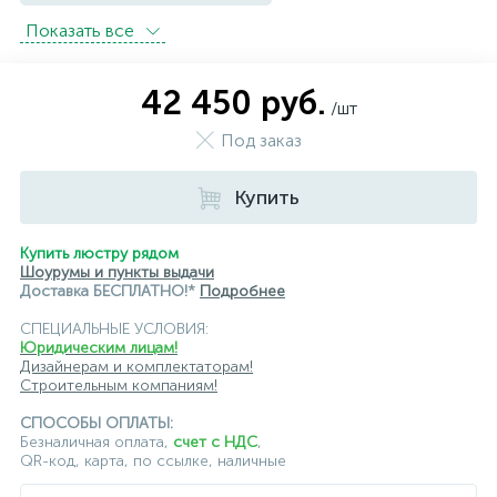
Показать всe
подвесные светильники Imperium Loft
подвесные светильники Kink Light
42 450 руб.
/шт
подвесные светильники Lightstar
Под заказ
подвесные светильники Loft it
Купить
подвесные светильники Lumion
подвесные светильники Maytoni
Купить люстру рядом
Шоурумы и пункты выдачи
подвесные светильники Newport
Доставка БЕСПЛАТНО!*
Подробнее
СПЕЦИАЛЬНЫЕ УСЛОВИЯ:
подвесные светильники Odeon Light
Юридическим лицам!
Дизайнерам и комплектаторам!
подвесные светильники ST Luce
Строительным компаниям!
подвесные светильники для кафе и ресторанов
СПОСОБЫ ОПЛАТЫ:
Безналичная оплата,
счет с НДС
,
QR-код, карта, по ссылке, наличные
подвесные светильники для лестниц