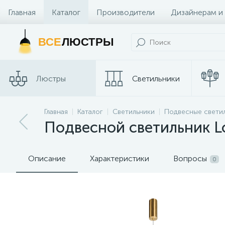
Главная
Каталог
Производители
Дизайнерам и
Контакты и Магазины
ВСЕ
ЛЮСТРЫ
Люстры
Светильники
Главная
Каталог
Светильники
Подвесные свети
Споты
Трековые сис
Подвесной светильник Lo
Описание
Характеристики
Вопросы
0