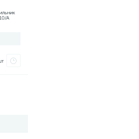
ильник
10/A
шт