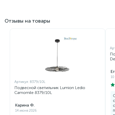
Отзывы на товары
Ар
По
De
Ег
10
Артикул:
8379/10L
Подвесной светильник Lumion Ledio
Camomile 8379/10L
О
с
Карина Ф.
с
п
14 июня 2026