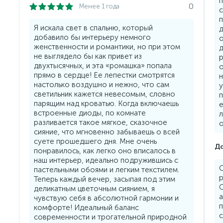
0
Менее 1 года
с
Я искала свет в спальню, который
д
добавило бы интерьеру немного
о
женственности и романтики, но при этом
д
не выглядело бы как привет из
р
двухтысячных, и эта «ромашка» попала
прямо в сердце! Ее лепестки смотрятся
н
настолько воздушно и нежно, что сам
у
светильник кажется невесомым, словно
п
парящим над кроватью. Когда включаешь
е
встроенные диоды, по комнате
л
разливается такое мягкое, сказочное
о
сияние, что мгновенно забываешь о всей
суете прошедшего дня. Мне очень
До
понравилось, как легко оно вписалось в
наш интерьер, идеально подружившись с
С
пастельными обоями и легким текстилем.
Теперь каждый вечер, засыпая под этим
деликатным цветочным сиянием, я
а
чувствую себя в абсолютной гармонии и
комфорте! Идеальный баланс
с
современности и трогательной природной