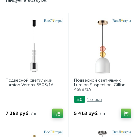
танцует в воздухе.
подвесные светильники Maytoni
подвесные светильники Newport
подвесные светильники Odeon Light
подвесные светильники ST Luce
подвесные светильники для кафе и ресторанов
Подвесной светильник
Подвесной светильник
подвесные светильники над барной стойкой
Lumion Verona 6503/1A
Lumion Suspentioni Gillian
4589/1A
подвесные светильники над столом
1 отзыв
5.0
подвесные светлильники LED
7 382 руб.
5 418 руб.
/шт
/шт
подвесные черные светодиодные светильники