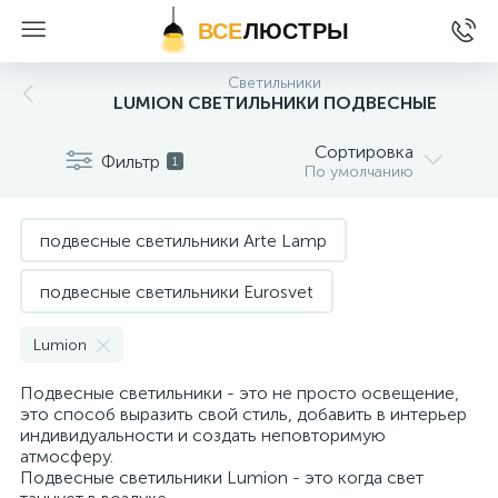
ВСЕ
ЛЮСТРЫ
Светильники
LUMION СВЕТИЛЬНИКИ ПОДВЕСНЫЕ
Сортировка
Фильтр
1
По умолчанию
подвесные светильники Arte Lamp
подвесные светильники Eurosvet
подвесные светильники Imperium Loft
Lumion
Подвесные светильники - это не просто освещение,
подвесные светильники Kink Light
это способ выразить свой стиль, добавить в интерьер
индивидуальности и создать неповторимую
подвесные светильники Lightstar
атмосферу.
Подвесные светильники Lumion - это когда свет
подвесные светильники Loft it