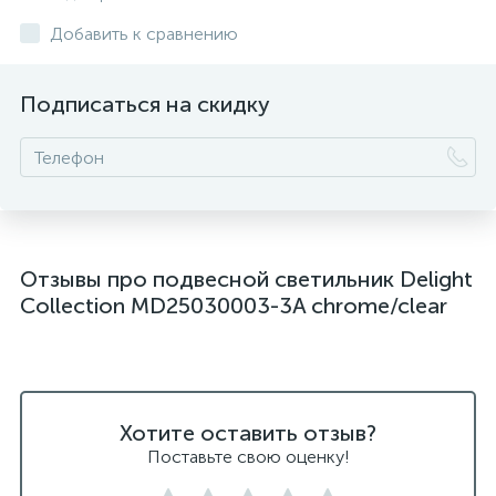
подвесные светильники над столом
Добавить к сравнению
подвесные светлильники LED
Подписаться на скидку
подвесные светодиодные Kink Light
подвесные черные светодиодные светильники
светильники дизайнерские из Италии
светильники для ванной комнаты
Отзывы про подвесной светильник Delight
светильники над рабочей поверхностью
Collection MD25030003-3A chrome/clear
светильники подвесные белые
светодиодные светильники для ванной комнаты
черные подвесные светильники
Хотите оставить отзыв?
Поставьте свою оценку!