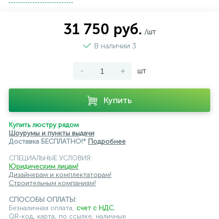
подвесные светильники Kink Light
31 750 руб.
/шт
подвесные светильники Lightstar
В наличии 3
подвесные светильники Loft it
-
+
шт
подвесные светильники Lumion
подвесные светильники Maytoni
Купить
подвесные светильники Newport
Купить люстру рядом
подвесные светильники Odeon Light
Шоурумы и пункты выдачи
Доставка БЕСПЛАТНО!*
Подробнее
подвесные светильники ST Luce
СПЕЦИАЛЬНЫЕ УСЛОВИЯ:
Юридическим лицам!
подвесные светильники для кафе и ресторанов
Дизайнерам и комплектаторам!
Строительным компаниям!
подвесные светильники для лестниц
СПОСОБЫ ОПЛАТЫ:
подвесные светильники над барной стойкой
Безналичная оплата,
счет с НДС
,
QR-код, карта, по ссылке, наличные