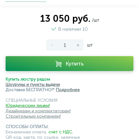
подвесные светильники Kink Light
13 050 руб.
/шт
подвесные светильники Lightstar
В наличии 10
подвесные светильники Loft it
-
+
шт
подвесные светильники Lumion
подвесные светильники Maytoni
Купить
подвесные светильники Newport
Купить люстру рядом
подвесные светильники Odeon Light
Шоурумы и пункты выдачи
Доставка БЕСПЛАТНО!*
Подробнее
подвесные светильники ST Luce
СПЕЦИАЛЬНЫЕ УСЛОВИЯ:
Юридическим лицам!
подвесные светильники для кафе и ресторанов
Дизайнерам и комплектаторам!
Строительным компаниям!
подвесные светильники для лестниц
СПОСОБЫ ОПЛАТЫ:
подвесные светильники над барной стойкой
Безналичная оплата,
счет с НДС
,
QR-код, карта, по ссылке, наличные