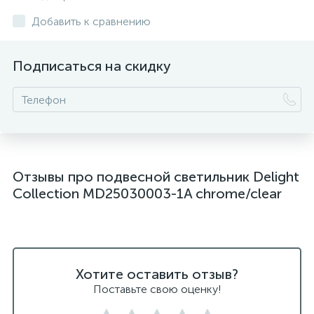
подвесные светильники над столом
Добавить к сравнению
подвесные светлильники LED
Подписаться на скидку
подвесные светодиодные Kink Light
подвесные черные светодиодные светильники
светильники дизайнерские из Италии
светильники для ванной комнаты
Отзывы про подвесной светильник Delight
светильники над рабочей поверхностью
Collection MD25030003-1A chrome/clear
светильники подвесные белые
светодиодные светильники для ванной комнаты
черные подвесные светильники
Хотите оставить отзыв?
Поставьте свою оценку!