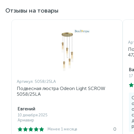
Отзывы на товары
Ар
По
47
В
17
Артикул:
5058/25LA
Подвесная люстра Odeon Light SCROW
5058/25LA
о
Евгений
о
с
10 декабря 2025
Армавир
д
р
0
Менее 1 месяца