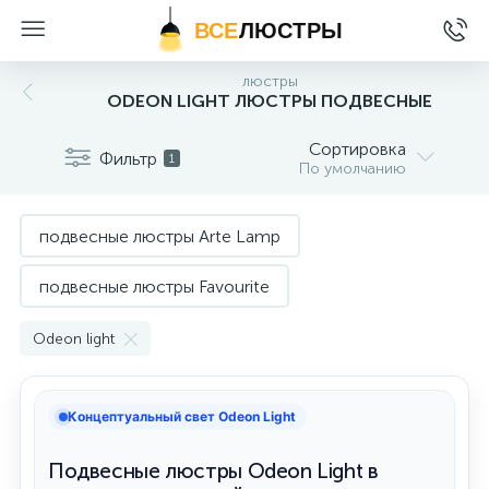
ВСЕ
ЛЮСТРЫ
люстры
ODEON LIGHT ЛЮСТРЫ ПОДВЕСНЫЕ
Сортировка
Фильтр
1
По умолчанию
подвесные люстры Arte Lamp
подвесные люстры Favourite
подвесные люстры Freya
Odeon light
подвесные люстры Kink Light
Концептуальный свет Odeon Light
подвесные люстры Lightstar
Подвесные люстры Odeon Light в
подвесные люстры Loft it