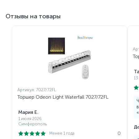
Отзывы на товары
Ар
То
Т
13
Артикул:
7027/72FL
Торшер Odeon Light Waterfall 7027/72FL
Ч
в
Мария Е.
«
1 июля 2026
Симферополь
До
0
Менее 1 года