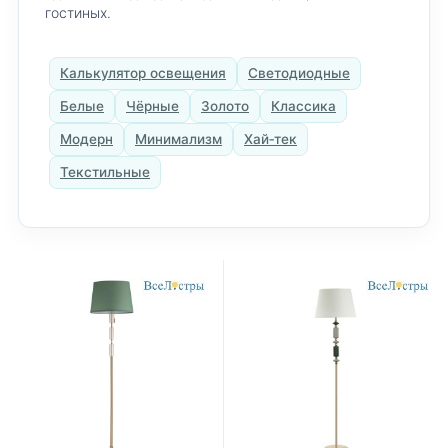
гостиных.
торшеры в гостиную
торшеры в детскую
Калькулятор освещения
Светодиодные
торшеры в спальню
торшеры в стиле лофт
Белые
Чёрные
Золото
Классика
торшеры в стиле минимализм
Модерн
Минимализм
Хай‑тек
Текстильные
торшеры в стиле модерн
торшеры в стиле прованс
торшеры в стиле ретро
торшеры в стиле хай-тек
торшеры дизайнерские
торшеры современные
торшеры черные