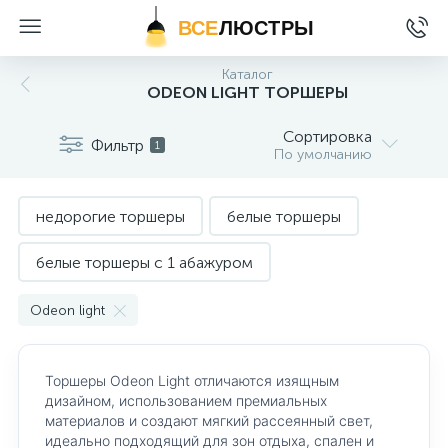
ВСЕ
ЛЮСТРЫ
Каталог
ODEON LIGHT ТОРШЕРЫ
Сортировка
Фильтр
1
По умолчанию
недорогие торшеры
белые торшеры
белые торшеры с 1 абажуром
классические торшеры
Odeon light
современные торшеры
торшеры Arte Lamp
Торшеры Odeon Light отличаются изящным
торшеры Citilux
торшеры Maytoni
дизайном, использованием премиальных
материалов и создают мягкий рассеянный свет,
идеально подходящий для зон отдыха, спален и
торшеры Odeon Light
торшеры ST Luce