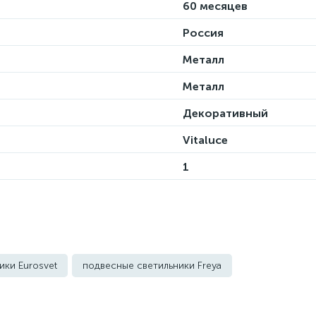
60 месяцев
Россия
Металл
Металл
Декоративный
Vitaluce
1
ики Eurosvet
подвесные светильники Freya
ьники Kink Light
подвесные светильники Lightstar