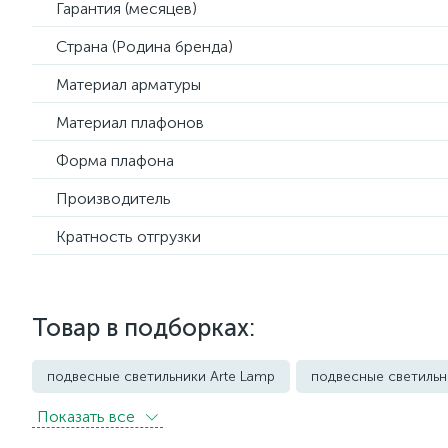
Гарантия (месяцев)
Страна (Родина бренда)
Материал арматуры
Материал плафонов
Форма плафона
Производитель
Кратность отгрузки
Товар в подборках:
подвесные светильники Arte Lamp
подвесные светильн
Показать всe
подвесные светильники Imperium Loft
подвесные светил