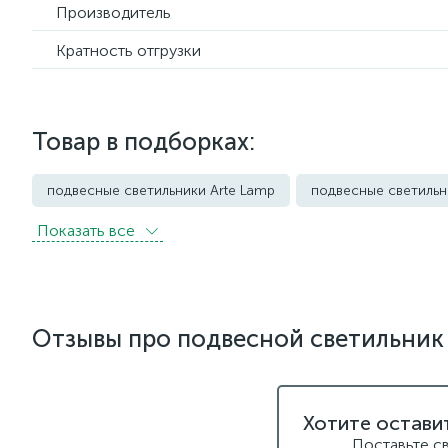
Производитель
Кратность отгрузки
Товар в подборках:
подвесные светильники Arte Lamp
подвесные светильн
Показать всe
подвесные светильники Imperium Loft
подвесные светил
подвесные светильники Loft it
подвесные светильники 
подвесные светильники Newport
подвесные светильни
Отзывы про подвесной светильник V
подвесные светильники для кафе и ресторанов
подвес
подвесные светильники над барной стойкой
подвесны
Хотите остави
подвесные светодиодные Kink Light
подвесные черные
Поставьте с