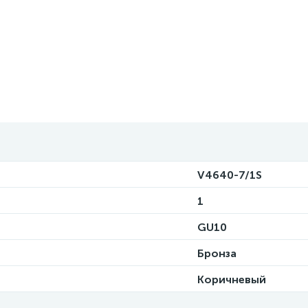
V4640-7/1S
1
GU10
Бронза
Коричневый