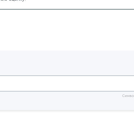
очей поверхностью
светильники подвесные белые
е подвесные светильники
Симво