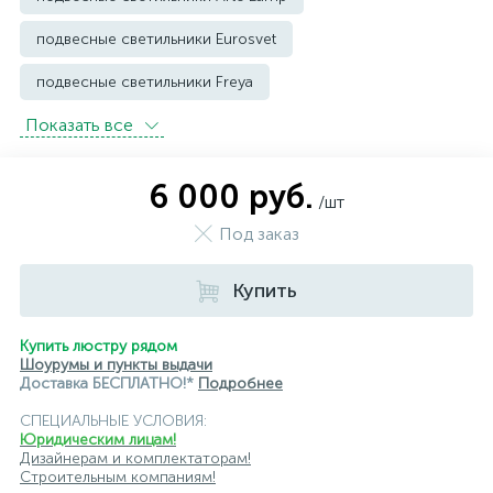
подвесные светильники Eurosvet
подвесные светильники Freya
Показать всe
подвесные светильники Imperium Loft
подвесные светильники Kink Light
6 000 руб.
/шт
подвесные светильники Lightstar
Под заказ
подвесные светильники Loft it
Купить
подвесные светильники Lumion
подвесные светильники Maytoni
Купить люстру рядом
Шоурумы и пункты выдачи
подвесные светильники Newport
Доставка БЕСПЛАТНО!*
Подробнее
СПЕЦИАЛЬНЫЕ УСЛОВИЯ:
подвесные светильники Odeon Light
Юридическим лицам!
Дизайнерам и комплектаторам!
подвесные светильники ST Luce
Строительным компаниям!