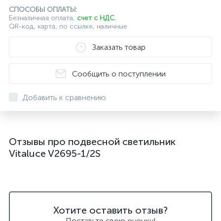
подвесные светильники для кафе и ресторанов
СПОСОБЫ ОПЛАТЫ:
Безналичная оплата,
счет с НДС
,
QR-код, карта, по ссылке, наличные
подвесные светильники для лестниц
Заказать товар
подвесные светильники над барной стойкой
подвесные светильники над столом
Сообщить о поступлении
подвесные светлильники LED
Добавить к сравнению
подвесные светодиодные Kink Light
подвесные черные светодиодные светильники
Отзывы про подвесной светильник
светильники дизайнерские из Италии
Vitaluce V2695-1/2S
светильники для ванной комнаты
светильники над рабочей поверхностью
светильники подвесные белые
Хотите оставить отзыв?
светодиодные светильники для ванной комнаты
Поставьте свою оценку!