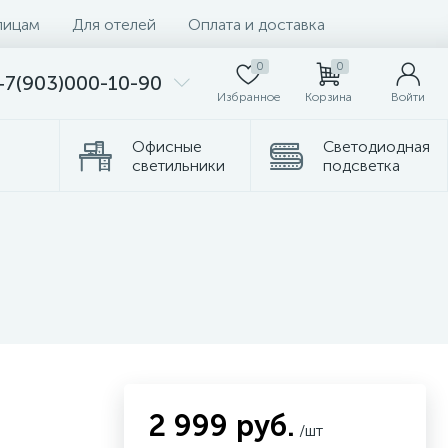
лицам
Для отелей
Оплата и доставка
0
0
+7(903)000-10-90
Избранное
Корзина
Войти
Офисные
Светодиодная
светильники
подсветка
омплектующие
Торшеры
2 999 руб.
/шт