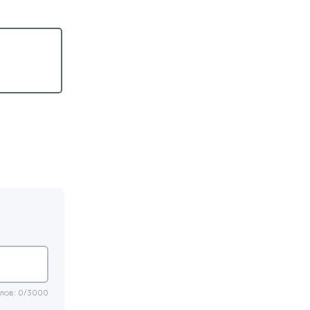
лии
лов: 0/3000