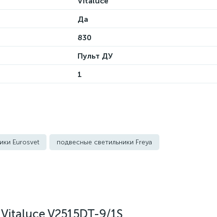
Vitaluce
Да
830
Пульт ДУ
1
ики Eurosvet
подвесные светильники Freya
ьники Kink Light
подвесные светильники Lightstar
Lumion
подвесные светильники Maytoni
ки Odeon Light
подвесные светильники ST Luce
Vitaluce V2515DT-9/1S