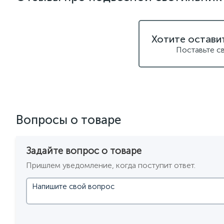
подвесные светильники для кафе и ресторанов
подвес
подвесные светильники над барной стойкой
подвесны
Хотите остави
подвесные светодиодные Kink Light
подвесные черные
Поставьте с
светильники для ванной комнаты
светильники над раб
светодиодные светильники для ванной комнаты
черны
Вопросы о товаре
Задайте вопрос о товаре
Пришлем уведомление, когда поступит ответ.