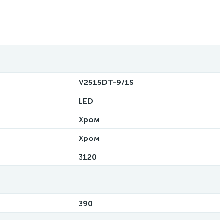
V2515DT-9/1S
LED
Хром
Хром
3120
390