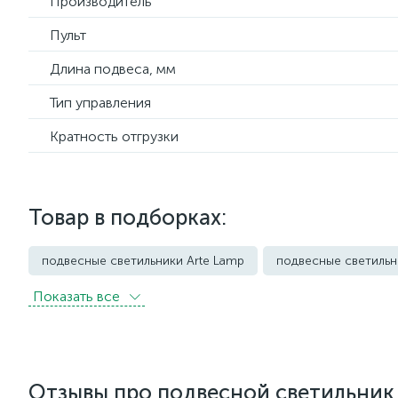
Производитель
Пульт
Длина подвеса, мм
Тип управления
Кратность отгрузки
Товар в подборках:
подвесные светильники Arte Lamp
подвесные светильн
Показать всe
подвесные светильники Imperium Loft
подвесные светил
подвесные светильники Loft it
подвесные светильники 
подвесные светильники Newport
подвесные светильни
Отзывы про подвесной светильник 