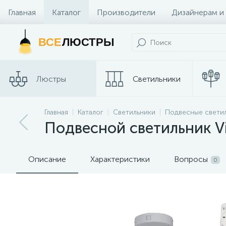
Главная
Каталог
Производители
Дизайнерам и
Контакты и Магазины
ВСЕ
ЛЮСТРЫ
Люстры
Светильники
Главная
Каталог
Светильники
Подвесные свети
Споты
Трековые сис
Подвесной светильник Vi
Описание
Характеристики
Вопросы
0