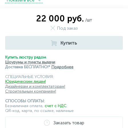
подвесные светильники Kink Light
22 000 руб.
/шт
подвесные светильники Lightstar
Под заказ
подвесные светильники Loft it
Купить
подвесные светильники Lumion
подвесные светильники Maytoni
Купить люстру рядом
Шоурумы и пункты выдачи
подвесные светильники Newport
Доставка БЕСПЛАТНО!*
Подробнее
СПЕЦИАЛЬНЫЕ УСЛОВИЯ:
подвесные светильники Odeon Light
Юридическим лицам!
Дизайнерам и комплектаторам!
подвесные светильники ST Luce
Строительным компаниям!
подвесные светильники для кафе и ресторанов
СПОСОБЫ ОПЛАТЫ:
Безналичная оплата,
счет с НДС
,
QR-код, карта, по ссылке, наличные
подвесные светильники для лестниц
Заказать товар
подвесные светильники над барной стойкой