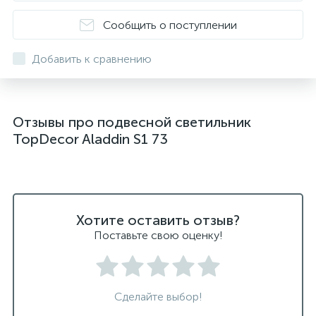
подвесные светильники над столом
Сообщить о поступлении
подвесные светлильники LED
Добавить к сравнению
подвесные светодиодные Kink Light
подвесные черные светодиодные светильники
Отзывы про подвесной светильник
светильники дизайнерские из Италии
TopDecor Aladdin S1 73
светильники для ванной комнаты
светильники над рабочей поверхностью
светильники подвесные белые
Хотите оставить отзыв?
светодиодные светильники для ванной комнаты
Поставьте свою оценку!
черные подвесные светильники
Сделайте выбор!