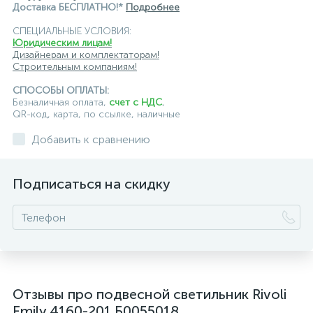
Доставка БЕСПЛАТНО!*
Подробнее
подвесные светильники для кафе и ресторанов
СПЕЦИАЛЬНЫЕ УСЛОВИЯ:
Юридическим лицам!
подвесные светильники для лестниц
Дизайнерам и комплектаторам!
Строительным компаниям!
подвесные светильники над барной стойкой
СПОСОБЫ ОПЛАТЫ:
Безналичная оплата,
счет с НДС
,
подвесные светильники над столом
QR-код, карта, по ссылке, наличные
подвесные светлильники LED
Добавить к сравнению
подвесные светодиодные Kink Light
Подписаться на скидку
подвесные черные светодиодные светильники
светильники дизайнерские из Италии
светильники для ванной комнаты
светильники над рабочей поверхностью
Отзывы про подвесной светильник Rivoli
светильники подвесные белые
Emily 4160-201 Б0055018