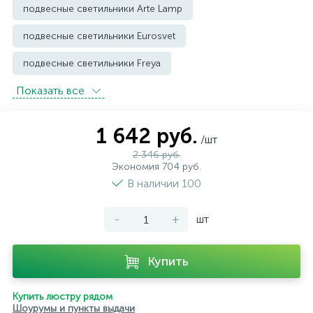
подвесные светильники Arte Lamp
подвесные светильники Eurosvet
подвесные светильники Freya
Показать всe
подвесные светильники Imperium Loft
подвесные светильники Kink Light
1 642 руб.
/шт
подвесные светильники Lightstar
2 346 руб.
Экономия 704 руб.
подвесные светильники Loft it
В наличии 100
подвесные светильники Lumion
-
+
шт
подвесные светильники Maytoni
подвесные светильники Newport
Купить
подвесные светильники Odeon Light
Купить люстру рядом
Шоурумы и пункты выдачи
подвесные светильники ST Luce