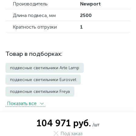
Производитель
Newport
Длина подвеса, мм
2500
Кратность отгрузки
1
Товар в подборках:
подвесные светильники Arte Lamp
подвесные светильники Eurosvet
подвесные светильники Freya
Показать всe
подвесные светильники Imperium Loft
подвесные светильники Kink Light
104 971 руб.
/шт
подвесные светильники Lightstar
Под заказ