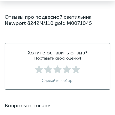
подвесные черные светодиодные светильники
Отзывы про подвесной светильник
светильники дизайнерские из Италии
Newport 8242N/110 gold М0071045
светильники для ванной комнаты
светильники над рабочей поверхностью
светильники подвесные белые
Хотите оставить отзыв?
светодиодные светильники для ванной комнаты
Поставьте свою оценку!
черные подвесные светильники
Сделайте выбор!
Вопросы о товаре