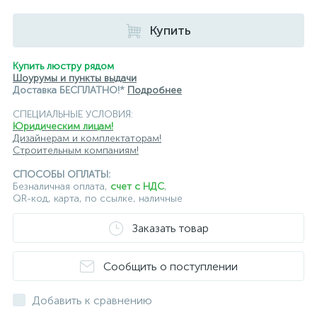
подвесные светильники Loft it
Купить
подвесные светильники Lumion
подвесные светильники Maytoni
Купить люстру рядом
Шоурумы и пункты выдачи
подвесные светильники Newport
Доставка БЕСПЛАТНО!*
Подробнее
СПЕЦИАЛЬНЫЕ УСЛОВИЯ:
подвесные светильники Odeon Light
Юридическим лицам!
Дизайнерам и комплектаторам!
подвесные светильники ST Luce
Строительным компаниям!
подвесные светильники для кафе и ресторанов
СПОСОБЫ ОПЛАТЫ:
Безналичная оплата,
счет с НДС
,
QR-код, карта, по ссылке, наличные
подвесные светильники для лестниц
Заказать товар
подвесные светильники над барной стойкой
подвесные светильники над столом
Сообщить о поступлении
подвесные светлильники LED
Добавить к сравнению
подвесные светодиодные Kink Light