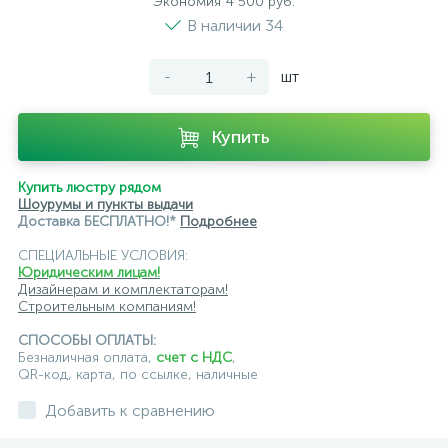
Экономия 4 500 руб.
подвесные светильники Loft it
В наличии 34
подвесные светильники Lumion
-
+
шт
подвесные светильники Maytoni
подвесные светильники Newport
Купить
подвесные светильники Odeon Light
Купить люстру рядом
Шоурумы и пункты выдачи
подвесные светильники ST Luce
Доставка БЕСПЛАТНО!*
Подробнее
подвесные светильники для кафе и ресторанов
СПЕЦИАЛЬНЫЕ УСЛОВИЯ:
Юридическим лицам!
подвесные светильники для лестниц
Дизайнерам и комплектаторам!
Строительным компаниям!
подвесные светильники над барной стойкой
СПОСОБЫ ОПЛАТЫ:
Безналичная оплата,
счет с НДС
,
подвесные светильники над столом
QR-код, карта, по ссылке, наличные
подвесные светлильники LED
Добавить к сравнению
подвесные светодиодные Kink Light