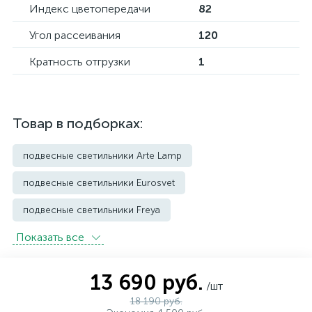
Индекс цветопередачи
82
Угол рассеивания
120
Кратность отгрузки
1
Товар в подборках:
подвесные светильники Arte Lamp
подвесные светильники Eurosvet
подвесные светильники Freya
Показать всe
подвесные светильники Imperium Loft
подвесные светильники Kink Light
13 690 руб.
/шт
подвесные светильники Lightstar
18 190 руб.