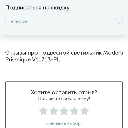
Подписаться на скидку
подвесные черные светодиодные светильники
светильники дизайнерские из Италии
светильники для ванной комнаты
светильники над рабочей поверхностью
Отзывы про подвесной светильник Moderli
светильники подвесные белые
Prismique V11713-PL
светодиодные светильники для ванной комнаты
черные подвесные светильники
Хотите оставить отзыв?
Поставьте свою оценку!
Сделайте выбор!