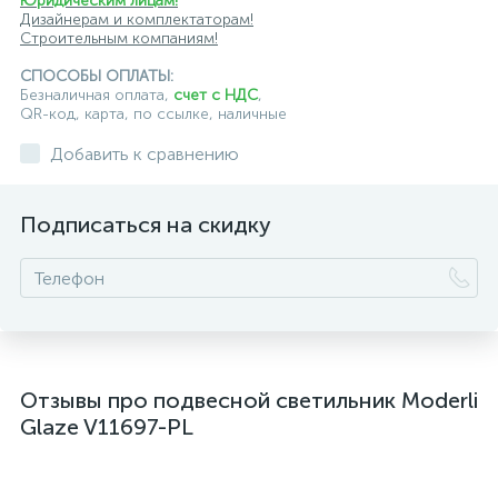
Юридическим лицам!
подвесные светильники для лестниц
Дизайнерам и комплектаторам!
Строительным компаниям!
подвесные светильники над барной стойкой
СПОСОБЫ ОПЛАТЫ:
Безналичная оплата,
счет с НДС
,
подвесные светильники над столом
QR-код, карта, по ссылке, наличные
подвесные светлильники LED
Добавить к сравнению
подвесные светодиодные Kink Light
Подписаться на скидку
подвесные черные светодиодные светильники
светильники дизайнерские из Италии
светильники для ванной комнаты
светильники над рабочей поверхностью
Отзывы про подвесной светильник Moderli
светильники подвесные белые
Glaze V11697-PL
светодиодные светильники для ванной комнаты
черные подвесные светильники