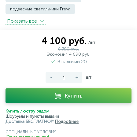
подвесные светильники Freya
Показать всe
подвесные светильники Imperium Loft
подвесные светильники Kink Light
4 100 руб.
/шт
подвесные светильники Lightstar
8 790 руб.
Экономия 4 690 руб.
подвесные светильники Loft it
В наличии 20
подвесные светильники Lumion
-
+
шт
подвесные светильники Maytoni
подвесные светильники Newport
Купить
подвесные светильники Odeon Light
Купить люстру рядом
Шоурумы и пункты выдачи
подвесные светильники ST Luce
Доставка БЕСПЛАТНО!*
Подробнее
подвесные светильники для кафе и ресторанов
СПЕЦИАЛЬНЫЕ УСЛОВИЯ: