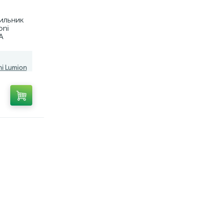
ильник
oni
A
ni Lumion