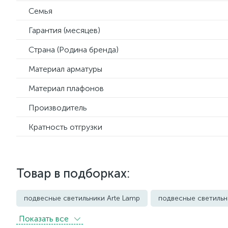
Семья
Гарантия (месяцев)
Страна (Родина бренда)
Материал арматуры
Материал плафонов
Производитель
Кратность отгрузки
Товар в подборках:
подвесные светильники Arte Lamp
подвесные светильн
Показать всe
подвесные светильники Imperium Loft
подвесные светил