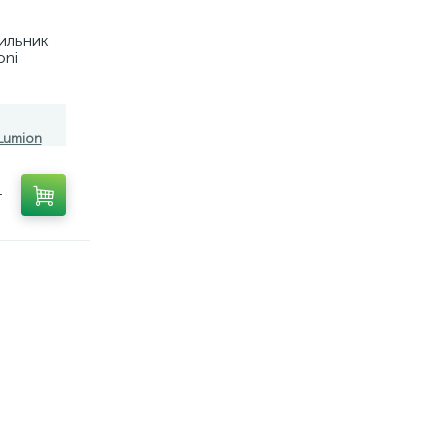
ильник
oni
 Lumion
т