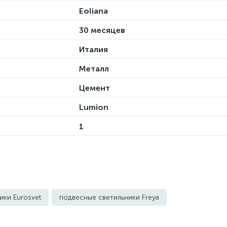
Eoliana
30 месяцев
Италия
Металл
Цемент
Lumion
1
ики Eurosvet
подвесные светильники Freya
ьники Kink Light
подвесные светильники Lightstar