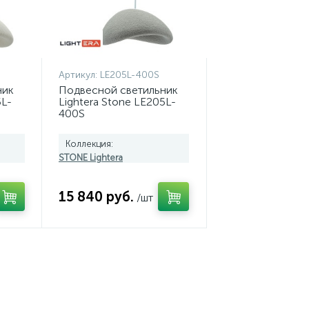
Артикул:
LE205L-400S
ник
Подвесной светильник
5L-
Lightera Stone LE205L-
400S
Коллекция:
STONE Lightera
15 840 руб.
/шт