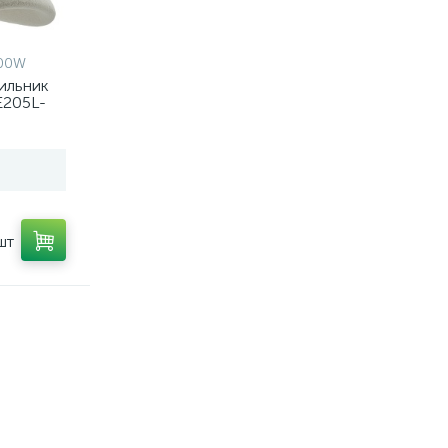
800W
ильник
E205L-
шт