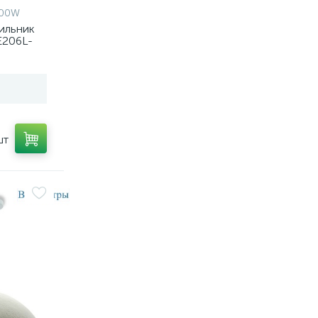
600W
ильник
E206L-
шт