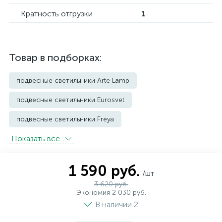
Кратность отгрузки
1
Товар в подборках:
подвесные светильники Arte Lamp
подвесные светильники Eurosvet
подвесные светильники Freya
Показать всe
подвесные светильники Imperium Loft
подвесные светильники Kink Light
1 590 руб.
/шт
подвесные светильники Lightstar
3 620 руб.
Экономия 2 030 руб.
подвесные светильники Loft it
В наличии 2
подвесные светильники Lumion