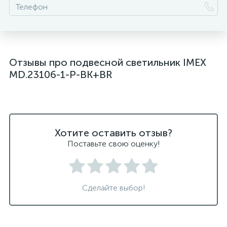
светильники дизайнерские из Италии
светильники для ванной комнаты
светильники над рабочей поверхностью
Отзывы про подвесной светильник IMEX
светильники подвесные белые
MD.23106-1-P-BK+BR
светодиодные светильники для ванной комнаты
черные подвесные светильники
Хотите оставить отзыв?
Поставьте свою оценку!
Сделайте выбор!