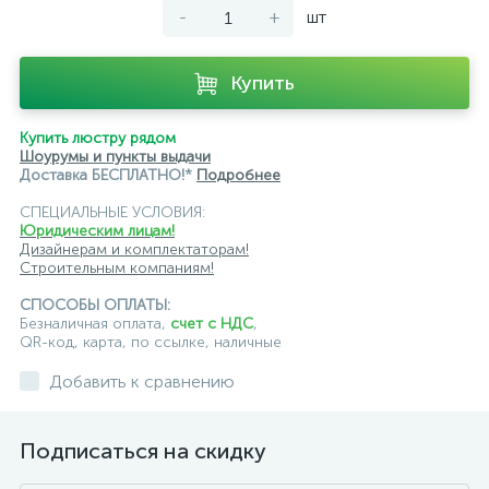
-
+
шт
подвесные светильники Maytoni
подвесные светильники Newport
Купить
подвесные светильники Odeon Light
Купить люстру рядом
Шоурумы и пункты выдачи
подвесные светильники ST Luce
Доставка БЕСПЛАТНО!*
Подробнее
подвесные светильники для кафе и ресторанов
СПЕЦИАЛЬНЫЕ УСЛОВИЯ:
Юридическим лицам!
подвесные светильники для лестниц
Дизайнерам и комплектаторам!
Строительным компаниям!
подвесные светильники над барной стойкой
СПОСОБЫ ОПЛАТЫ:
Безналичная оплата,
счет с НДС
,
подвесные светильники над столом
QR-код, карта, по ссылке, наличные
подвесные светлильники LED
Добавить к сравнению
подвесные светодиодные Kink Light
Подписаться на скидку
подвесные черные светодиодные светильники