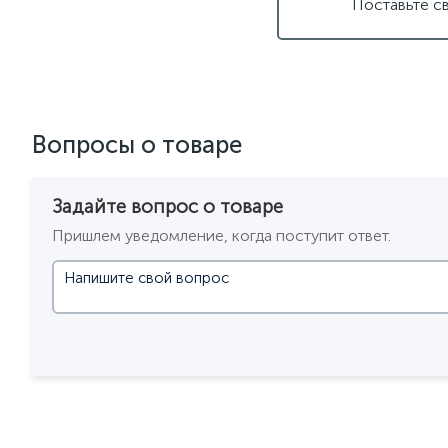
Поставьте с
светильники для ванной комнаты
светильники над раб
светодиодные светильники для ванной комнаты
черны
Вопросы о товаре
Задайте вопрос о товаре
Пришлем уведомление, когда поступит ответ.