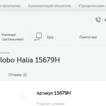
 строителям
Комплектация объектов
Юридическим 
Уличные
Бра
Лампочки
светильники
Настольные
льники
Электротовары
лампы
lobo Halia 15679H
Отзывы
0
15679H
Артикул:
Пока нет отзывов