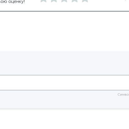
вою оценку!
очей поверхностью
светильники подвесные белые
е подвесные светильники
Симво