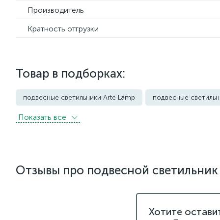
Производитель
Кратность отгрузки
Товар в подборках:
подвесные светильники Arte Lamp
подвесные светильн
Показать всe
подвесные светильники Imperium Loft
подвесные светил
подвесные светильники Loft it
подвесные светильники 
подвесные светильники Newport
подвесные светильни
Отзывы про подвесной светильник 
подвесные светильники для кафе и ресторанов
подвес
подвесные светильники над барной стойкой
подвесны
Хотите остави
подвесные светодиодные Kink Light
подвесные черные