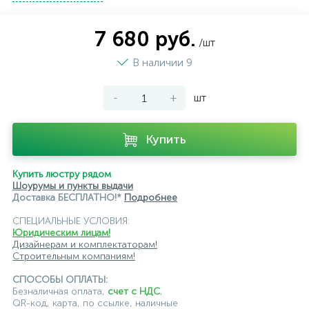
подвесные светильники Kink Light
7 680 руб.
/шт
подвесные светильники Lightstar
В наличии 9
подвесные светильники Loft it
-
+
шт
подвесные светильники Lumion
подвесные светильники Maytoni
Купить
подвесные светильники Newport
Купить люстру рядом
подвесные светильники Odeon Light
Шоурумы и пункты выдачи
Доставка БЕСПЛАТНО!*
Подробнее
подвесные светильники ST Luce
СПЕЦИАЛЬНЫЕ УСЛОВИЯ:
Юридическим лицам!
подвесные светильники для кафе и ресторанов
Дизайнерам и комплектаторам!
Строительным компаниям!
подвесные светильники для лестниц
СПОСОБЫ ОПЛАТЫ:
подвесные светильники над барной стойкой
Безналичная оплата,
счет с НДС
,
QR-код, карта, по ссылке, наличные