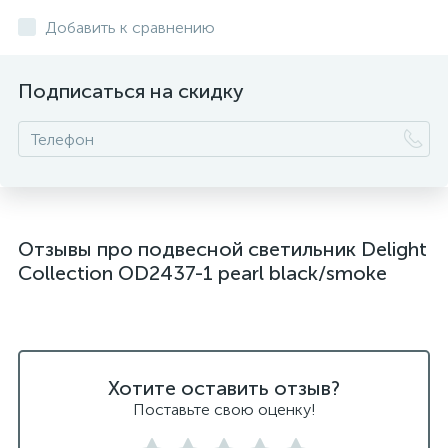
подвесные светильники над столом
Добавить к сравнению
подвесные светлильники LED
Подписаться на скидку
подвесные светодиодные Kink Light
подвесные черные светодиодные светильники
светильники дизайнерские из Италии
светильники для ванной комнаты
Отзывы про подвесной светильник Delight
светильники над рабочей поверхностью
Collection OD2437-1 pearl black/smoke
светильники подвесные белые
светодиодные светильники для ванной комнаты
черные подвесные светильники
Хотите оставить отзыв?
Поставьте свою оценку!