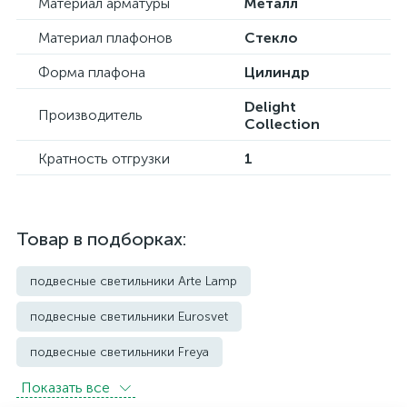
Материал арматуры
Металл
Материал плафонов
Стекло
Форма плафона
Цилиндр
Delight
Производитель
Collection
Кратность отгрузки
1
Товар в подборках:
подвесные светильники Arte Lamp
подвесные светильники Eurosvet
подвесные светильники Freya
Показать всe
подвесные светильники Imperium Loft