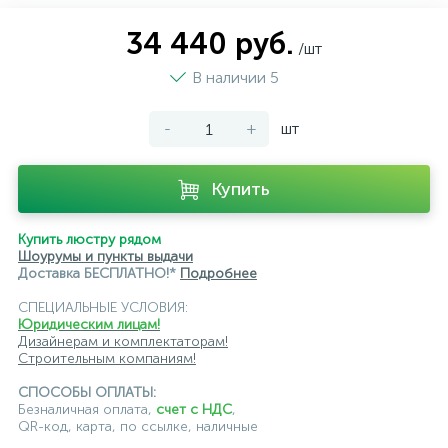
подвесные светильники Kink Light
34 440 руб.
/шт
подвесные светильники Lightstar
В наличии 5
подвесные светильники Loft it
-
+
шт
подвесные светильники Lumion
подвесные светильники Maytoni
Купить
подвесные светильники Newport
Купить люстру рядом
подвесные светильники Odeon Light
Шоурумы и пункты выдачи
Доставка БЕСПЛАТНО!*
Подробнее
подвесные светильники ST Luce
СПЕЦИАЛЬНЫЕ УСЛОВИЯ:
Юридическим лицам!
подвесные светильники для кафе и ресторанов
Дизайнерам и комплектаторам!
Строительным компаниям!
подвесные светильники для лестниц
СПОСОБЫ ОПЛАТЫ:
подвесные светильники над барной стойкой
Безналичная оплата,
счет с НДС
,
QR-код, карта, по ссылке, наличные
подвесные светильники над столом