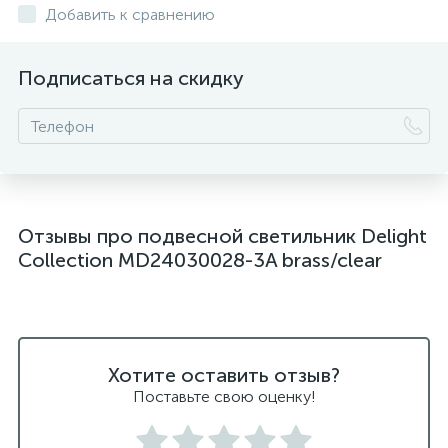
Добавить к сравнению
подвесные светлильники LED
Подписаться на скидку
подвесные светодиодные Kink Light
подвесные черные светодиодные светильники
светильники дизайнерские из Италии
светильники для ванной комнаты
Отзывы про подвесной светильник Delight
светильники над рабочей поверхностью
Collection MD24030028-3A brass/clear
светильники подвесные белые
светодиодные светильники для ванной комнаты
черные подвесные светильники
Хотите оставить отзыв?
Поставьте свою оценку!