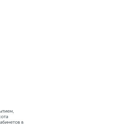
ытием,
сота
кабинетов в