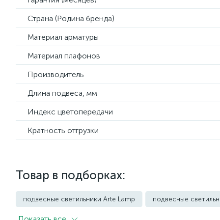
Страна (Родина бренда)
Материал арматуры
Материал плафонов
Производитель
Длина подвеса, мм
Индекс цветопередачи
Кратность отгрузки
Товар в подборках:
подвесные светильники Arte Lamp
подвесные светильн
Показать всe
подвесные светильники Imperium Loft
подвесные светил