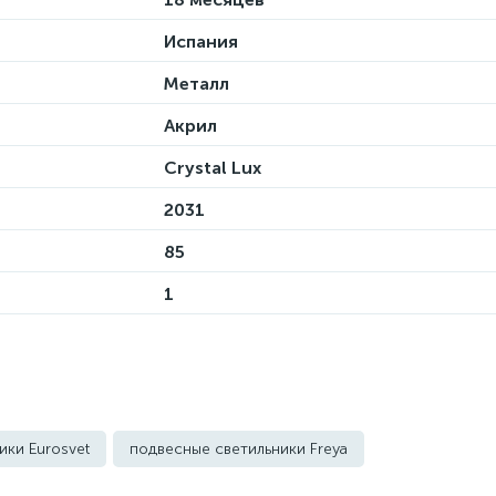
Испания
Металл
Акрил
Crystal Lux
2031
85
1
ики Eurosvet
подвесные светильники Freya
ьники Kink Light
подвесные светильники Lightstar