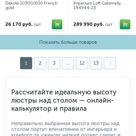
Dakota 10300/600 French
Imperium Loft Caramelly
gold
194944-23
26 170 руб.
289 990 руб.
/шт
/шт
Показать больше товаров
1
2
3
...
12
13
Рассчитайте идеальную высоту
люстры над столом — онлайн-
калькулятор и правила
Неправильно выбранная высота люстры над
столом портит впечатление от интерьера и
комфорт за ужином: низкий подвес слепит и