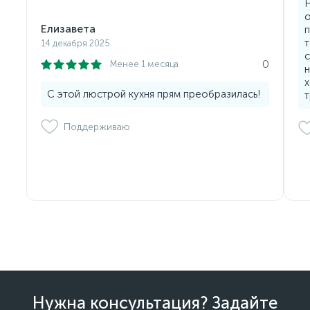
Н
о
Елизавета
п
т
14 декабря 2025
с
0
Менее 1 месяца
н
х
С этой люстрой кухня прям преобразилась!
т
Поддерживаю
Нужна консультация? Задайте