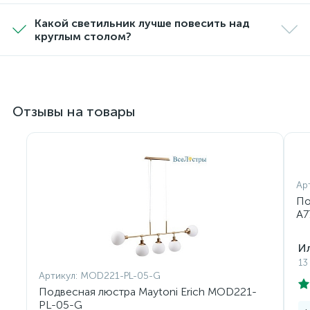
Какой светильник лучше повесить над
круглым столом?
Отзывы на товары
Ар
По
A7
И
13
Артикул:
MOD221-PL-05-G
Подвесная люстра Maytoni Erich MOD221-
PL-05-G