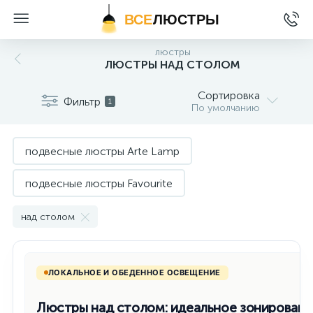
ВСЕ
ЛЮСТРЫ
люстры
ЛЮСТРЫ НАД СТОЛОМ
Сортировка
Фильтр
1
По умолчанию
подвесные люстры Arte Lamp
подвесные люстры Favourite
подвесные люстры Freya
над столом
подвесные люстры Kink Light
ЛОКАЛЬНОЕ И ОБЕДЕННОЕ ОСВЕЩЕНИЕ
подвесные люстры Lightstar
Люстры над столом: идеальное зонировани
подвесные люстры Loft it