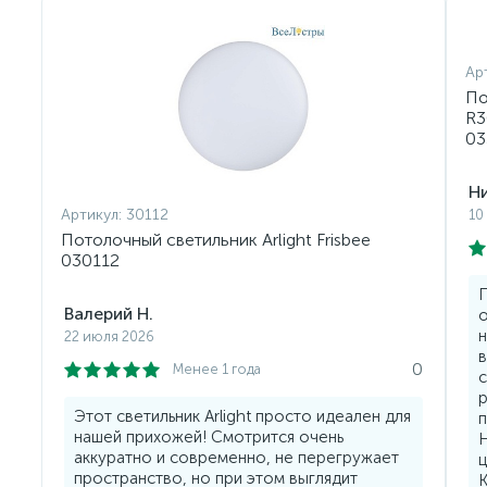
Ар
По
R3
03
Ни
Артикул:
30112
10
Потолочный светильник Arlight Frisbee
030112
П
Валерий Н.
о
н
22 июля 2026
в
0
Менее 1 года
с
р
Этот светильник Arlight просто идеален для
п
нашей прихожей! Смотрится очень
Н
аккуратно и современно, не перегружает
ц
пространство, но при этом выглядит
К