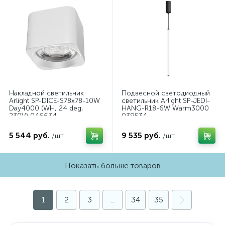
Накладной светильник
Подвесной светодиодный
Arlight SP-DICE-S78x78-10W
светильник Arlight SP-JEDI-
Day4000 (WH, 24 deg,
HANG-R18-6W Warm3000
230V) 046634
039534
5 544 руб.
9 535 руб.
/шт
/шт
Показать больше товаров
1
2
3
...
34
35