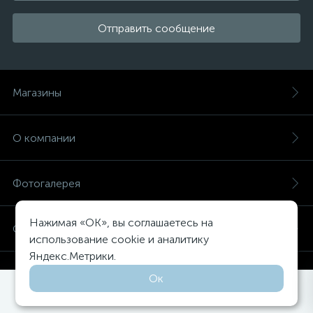
Отправить сообщение
Магазины
О компании
Фотогалерея
Нажимая «OK», вы соглашаетесь на
Оплата и доставка
использование cookie и аналитику
Яндекс.Метрики.
Советы дизайнерам
Ок
0
0
Каталог
Поиск
Избранное
Корзина
Войти