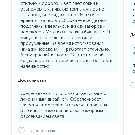
стильно и дорого. Свет дает яркий и
п
равномерный, никаких темных углов не
д
осталось, все видно четко. Мне очень
к
нравится качество сборки — все детали
р
подогнаны идеально, никаких зазоров и
перекосов. Установка заняла буквально 10
До
минут, все крепления надежные и
продуманные. За время использования
никаких нареканий — работает стабильно,
3
без мерцаний и шумов. Это тот случай,
с
когда простота встречается с качеством и
надежностью!
Достоинства:
Современный потолочный светильник с
лаконичным дизайном. Обеспечивает
качественное основное освещение для
различных помещений с равномерным
рассеиванием света.
Поддерживаю