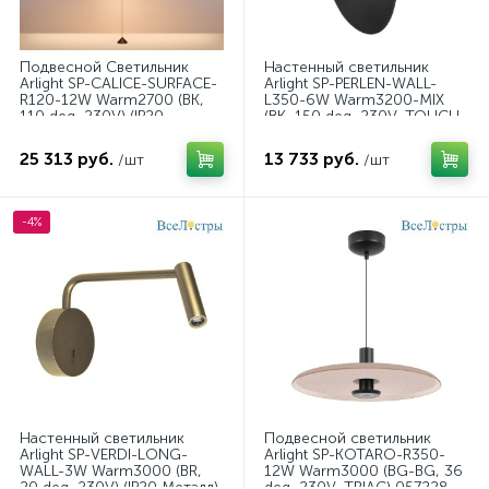
Подвесной Светильник
Настенный светильник
Arlight SP-CALICE-SURFACE-
Arlight SP-PERLEN-WALL-
R120-12W Warm2700 (BK,
L350-6W Warm3200-MIX
110 deg, 230V) (IP20
(BK, 150 deg, 230V, TOUCH-
Металл) 057772
DIM) (IP20 Металл) 057588
25 313 руб.
13 733 руб.
/шт
/шт
-4%
Настенный светильник
Подвесной светильник
Arlight SP-VERDI-LONG-
Arlight SP-KOTARO-R350-
WALL-3W Warm3000 (BR,
12W Warm3000 (BG-BG, 36
20 deg, 230V) (IP20 Металл)
deg, 230V, TRIAC) 057228