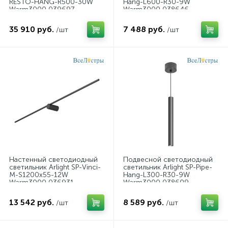
RESTO-HANG-R500-30W
Hang-L600-R30-9W
светильники ЭРА
светодиодные светильники
Warm3000 039697
Warm3000 038646
светодиодные светильники Arlight
35 910 руб.
7 488 руб.
/шт
/шт
светодиодные светильники Citilux
светодиодные светильники Feron
светодиодные светильники Novotech
светодиодные светильники Odeon Light
светодиодные светильники белые
Настенный светодиодный
Подвесной светодиодный
светильник Arlight SP-Vinci-
светильник Arlight SP-Pipe-
светодиодные светильники для ванной комнаты
M-S1200x55-12W
Hang-L300-R30-9W
Warm3000 036931
Warm3000 038609
светодиодные светильники ЭРА
13 542 руб.
8 589 руб.
/шт
/шт
серые подвесные светильники