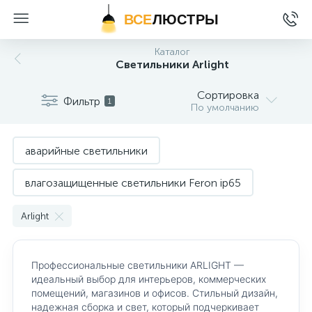
ВСЕ
ЛЮСТРЫ
Каталог
Cветильники Arlight
Сортировка
Фильтр
1
По умолчанию
аварийные светильники
влагозащищенные светильники Feron ip65
деревянные светильники
светильники arlight
Arlight
светильники Crystal Lux
Профессиональные светильники ARLIGHT —
светильники Favourite
светильники Feron
идеальный выбор для интерьеров, коммерческих
помещений, магазинов и офисов. Стильный дизайн,
надежная сборка и свет, который подчеркивает
светильники Feron ip20