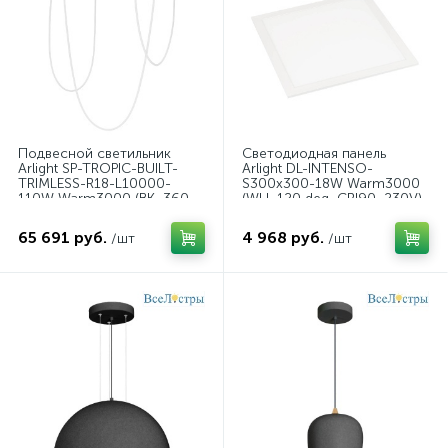
Подвесной светильник
Светодиодная панель
Arlight SP-TROPIC-BUILT-
Arlight DL-INTENSO-
TRIMLESS-R18-L10000-
S300x300-18W Warm3000
110W Warm3000 (BK, 360
(WH, 120 deg, CRI90, 230V)
deg, 230V) 043392
043551
65 691 руб.
4 968 руб.
/шт
/шт