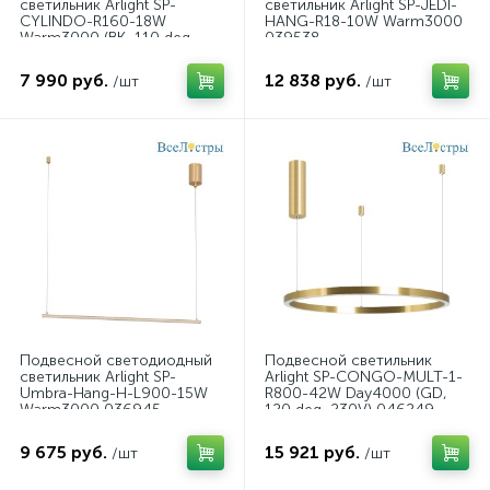
светильник Arlight SP-
светильник Arlight SP-JEDI-
CYLINDO-R160-18W
HANG-R18-10W Warm3000
Warm3000 (BK, 110 deg,
039538
230V) 043964
7 990 руб.
12 838 руб.
/шт
/шт
Подвесной светодиодный
Подвесной светильник
светильник Arlight SP-
Arlight SP-CONGO-MULT-1-
Umbra-Hang-H-L900-15W
R800-42W Day4000 (GD,
Warm3000 036945
120 deg, 230V) 046249
9 675 руб.
15 921 руб.
/шт
/шт