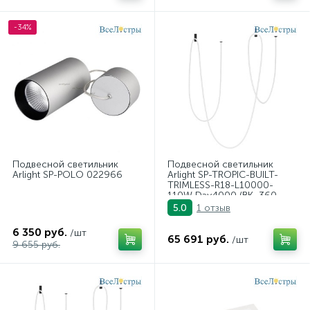
-34%
Подвесной светильник
Подвесной светильник
Arlight SP-POLO 022966
Arlight SP-TROPIC-BUILT-
TRIMLESS-R18-L10000-
110W Day4000 (BK, 360
deg, 230V) 043388
1 отзыв
5.0
6 350 руб.
/шт
65 691 руб.
/шт
9 655 руб.