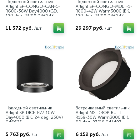
Подвесной светильник
Подвесной светильник
Arlight SP-CONGO-CAN-1-
Arlight SP-CONGO-MULT-1-
R600-36W Day4000 (GD,
R800-42W Warm3000 (BK,
120 deg, 230V) 046243
120 deg, 230V) 046247
11 372 руб.
29 297 руб.
/шт
/шт
Накладной светильник
Встраиваемый светильник
Arlight SP-DICE-R77-10W
Arlight MS-DROP-BUILT-
Day4000 (BK, 24 deg, 230V)
R158-30W Warm3000 (BK,
046625
90 deg, 230V) 041497
5 763 руб.
6 152 руб.
/шт
/шт