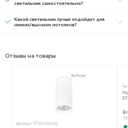
светильник самостоятельно?
Какой светильник лучше подойдет для
низких/высоких потолков?
Отзывы на товары
Ар
По
ST
Ег
30
Артикул:
ST155.502.01