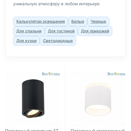
уникальную атмосферу в любом интерьере.
потолочные светильники Maytoni
Калькулятор освещения
Белые
Черные
потолочные светильники Odeon Light
Для спальни
Для гостиной
Для прихожей
потолочные светильники ST Luce
Для кухни
Светодиодные
светильники дизайнерские из Италии
светильники для ванной комнаты
светодиодные светильники для ванной комнаты
Потолочный светильник ST
Потолочный светодиодный