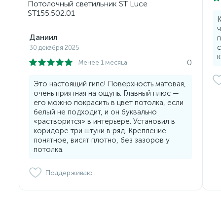
Потолочный светильник ST Luce
ST155.502.01
К
ч
Даниил
п
30 декабря 2025
к
0
Менее 1 месяца
Это настоящий гипс! Поверхность матовая,
очень приятная на ощупь. Главный плюс —
его можно покрасить в цвет потолка, если
белый не подходит, и он буквально
«растворится» в интерьере. Установил в
коридоре три штуки в ряд. Крепление
понятное, висят плотно, без зазоров у
потолка.
Поддерживаю