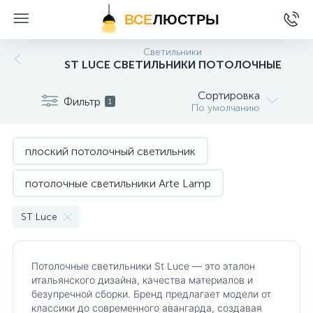
ВСЕ
ЛЮСТРЫ
Светильники
ST LUCE СВЕТИЛЬНИКИ ПОТОЛОЧНЫЕ
Сортировка
Фильтр
1
По умолчанию
плоский потолочный светильник
потолочные светильники Arte Lamp
потолочные светильники Citilux
ST Luce
потолочные светильники Feron
Потолочные светильники St Luce — это эталон
потолочные светильники Freya
итальянского дизайна, качества материалов и
безупречной сборки. Бренд предлагает модели от
классики до современного авангарда, создавая
потолочные светильники Lightstar