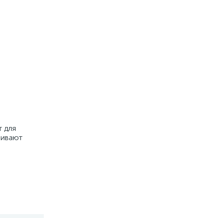
т для
чивают