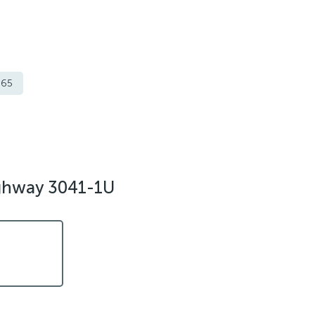
p65
ghway 3041-1U