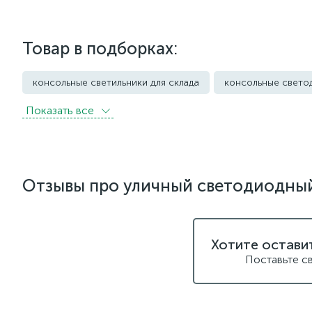
Товар в подборках:
консольные светильники для склада
консольные свето
Показать всe
Уличные светильники грунтовые
Уличные фонари
Отзывы про уличный светодиодный 
Хотите остави
Поставьте с